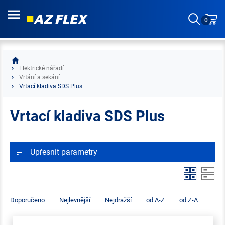
0
Elektrické nářadí
Vrtání a sekání
Vrtací kladiva SDS Plus
Vrtací kladiva SDS Plus
Upřesnit parametry
Doporučeno
Nejlevnější
Nejdražší
od A-Z
od Z-A