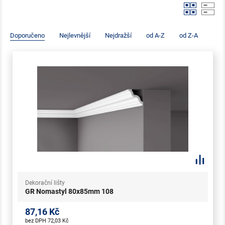
Doporučeno
Nejlevnější
Nejdražší
od A-Z
od Z-A
Dekorační lišty
GR Nomastyl 80x85mm 108
87,16 Kč
bez DPH 72,03 Kč