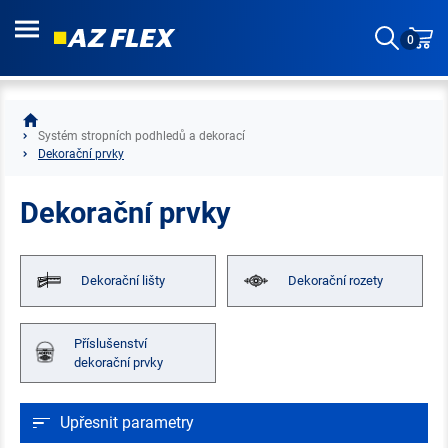
0
Systém stropních podhledů a dekorací
Dekorační prvky
Dekorační prvky
Dekorační lišty
Dekorační rozety
Příslušenství
dekorační prvky
Upřesnit parametry