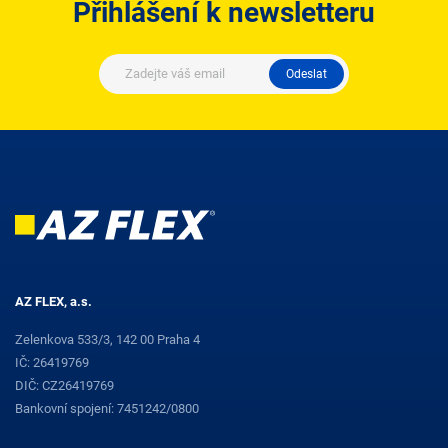
Přihlášení k newsletteru
Odeslat
AZ FLEX, a.s.
Zelenkova 533/3, 142 00 Praha 4
IČ: 26419769
DIČ: CZ26419769
Bankovní spojení: 7451242/0800