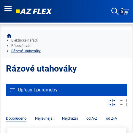
0
Elektrické nářadí
Připevňování
Rázové utahováky
Rázové utahováky
Upřesnit parametry
Doporučeno
Nejlevnější
Nejdražší
od A-Z
od Z-A