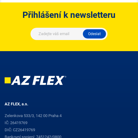
Přihlášení k newsletteru
Odeslat
AZ FLEX, a.s.
Zelenkova 533/3, 142 00 Praha 4
IČ: 26419769
DIČ: CZ26419769
Bankovní spojení: 7451242/0800