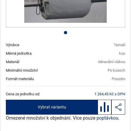
Výrobce
Temati
Měrná jednotka
kus
Materiál
Minerální vlákno
Minimální množství
Po kusech
Formát materiálu
Pouzdro
Cena za jednotku od:
1 264,45 Kč s DPH
Vybrat variantu
Omezené množství k objednání. Více pouze
poptávkou.