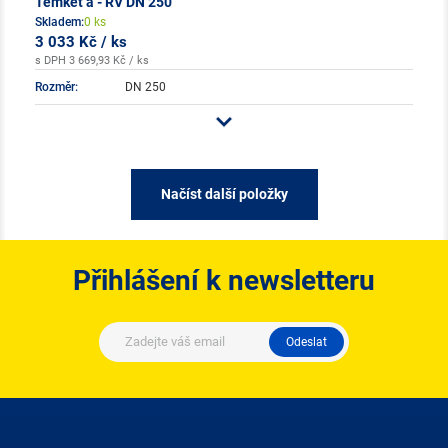
Temket a - RV DN 250
Skladem:
0 ks
3 033 Kč / ks
s DPH 3 669,93 Kč / ks
Rozměr:
DN 250
Načíst další položky
Přihlášení k newsletteru
Odeslat