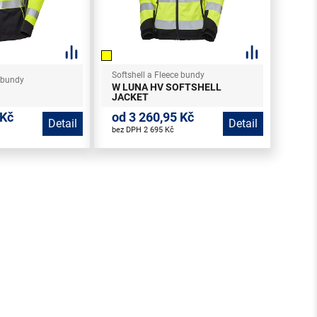
Softshell a Fleece bundy
e bundy
W LUNA HV SOFTSHELL
JACKET
 Kč
od 3 260,95 Kč
Detail
Detail
bez DPH 2 695 Kč