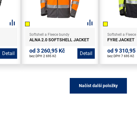
Softshell a Fleece bundy
Softshell a Fleec
ALNA 2.0 SOFTSHELL JACKET
FYRE JACKET
od 3 260,95 Kč
od 9 310,95
Detail
Detail
bez DPH 2 695 Kč
bez DPH 7 695 Kč
Načíst další položky