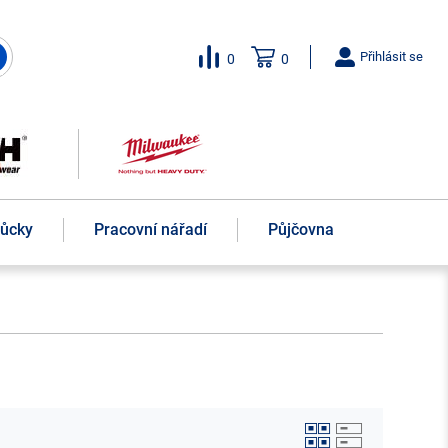
Přihlásit se
0
0
můcky
Pracovní nářadí
Půjčovna