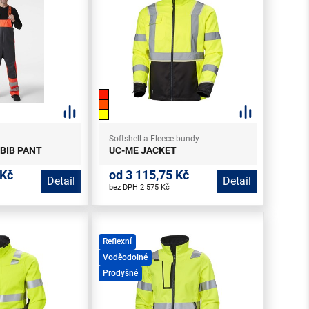
Softshell a Fleece bundy
 BIB PANT
UC-ME JACKET
 Kč
od 3 115,75 Kč
Detail
Detail
bez DPH 2 575 Kč
Reflexní
Voděodolné
Prodyšné