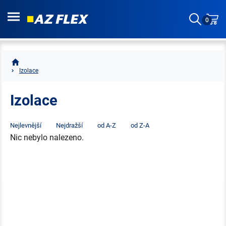
0
Izolace
Izolace
Nejlevnější
Nejdražší
od A-Z
od Z-A
Nic nebylo nalezeno.