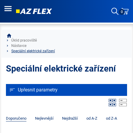
0
Úklid pracoviště
Nástavce
Speciální elektrické zařízení
Speciální elektrické zařízení
Upřesnit parametry
Doporučeno
Nejlevnější
Nejdražší
od A-Z
od Z-A