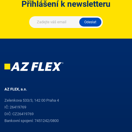
Přihlášení k newsletteru
Odeslat
AZ FLEX, a.s.
Zelenkova 533/3, 142 00 Praha 4
IČ: 26419769
DIČ: CZ26419769
Bankovní spojení: 7451242/0800