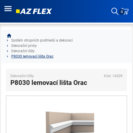
0
Systém stropních podhledů a dekorací
Dekorační prvky
Dekorační lišty
P8030 lemovací lišta Orac
Dekorační lišty
Kód: 14309
P8030 lemovací lišta Orac