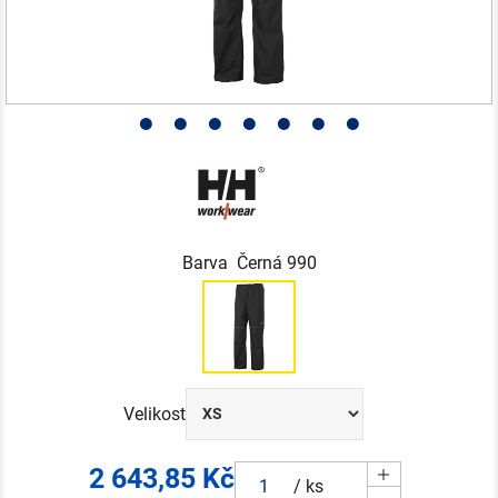
Barva Černá 990
Velikost
2 643,85
Kč
/ ks