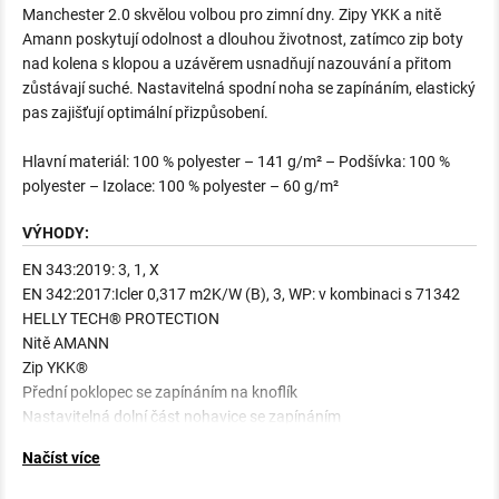
Manchester 2.0 skvělou volbou pro zimní dny. Zipy YKK a nitě
Amann poskytují odolnost a dlouhou životnost, zatímco zip boty
nad kolena s klopou a uzávěrem usnadňují nazouvání a přitom
zůstávají suché. Nastavitelná spodní noha se zapínáním, elastický
pas zajišťují optimální přizpůsobení.
Hlavní materiál: 100 % polyester – 141 g/m² – Podšívka: 100 %
polyester – Izolace: 100 % polyester – 60 g/m²
VÝHODY:
EN 343:2019: 3, 1, X
EN 342:2017:Icler 0,317 m2K/W (B), 3, WP: v kombinaci s 71342
HELLY TECH® PROTECTION
Nitě AMANN
Zip YKK®
Přední poklopec se zapínáním na knoflík
Nastavitelná dolní část nohavice se zapínáním
Elastický pas
Načíst více
Poutko na vnitřní straně pasu pro integraci šlí
Vysoký zip od konce nohavic ke kolenům s překrytím na zapínání