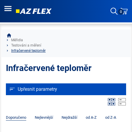
0
Měřidla
Testováni a měření
Infračervené teploměr
Infračervené teploměr
Upřesnit parametry
Doporučeno
Nejlevnější
Nejdražší
od A-Z
od Z-A