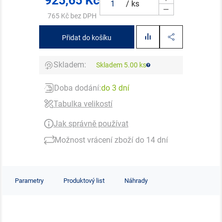
925,65
Kč
/ ks
765 Kč bez DPH
Přidat do košíku
Skladem:
Skladem 5.00 ks
Doba dodání:
do 3 dní
Tabulka velikostí
Jak správně používat
Možnost vrácení zboží do 14 dní
Parametry
Produktový list
Náhrady