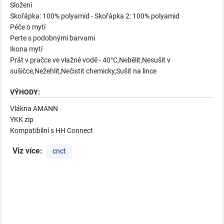
Složení
Skořápka: 100% polyamid - Skořápka 2: 100% polyamid
Péče o mytí
Perte s podobnými barvami
Ikona mytí
Prát v pračce ve vlažné vodě - 40°C,Nebělit,Nesušit v
sušičce,Nežehlit,Nečistit chemicky,Sušit na lince
VÝHODY:
Vlákna AMANN
YKK zip
Kompatibilní s HH Connect
Viz více:
cnct