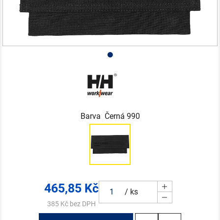
Barva Černá 990
465,85
Kč
/ ks
385 Kč bez DPH