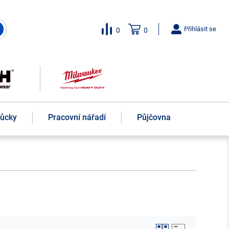
Přihlásit se
0
0
můcky
Pracovní nářadí
Půjčovna