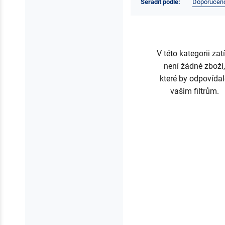
Seřadit podle:
Doporučen
V této kategorii za
není žádné zboží
které by odpovída
vašim filtrům.