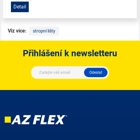
Detail
Viz více:
stropní lišty
Přihlášení k newsletteru
Odeslat