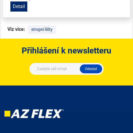
Detail
Viz více:
stropní lišty
Přihlášení k newsletteru
Odeslat