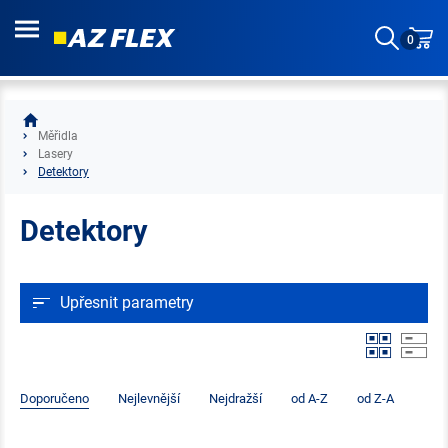
0
Měřidla
Lasery
Detektory
Detektory
Upřesnit parametry
Doporučeno
Nejlevnější
Nejdražší
od A-Z
od Z-A