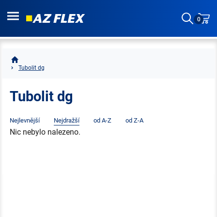
0
Tubolit dg
Tubolit dg
Nejlevnější
Nejdražší
od A-Z
od Z-A
Nic nebylo nalezeno.