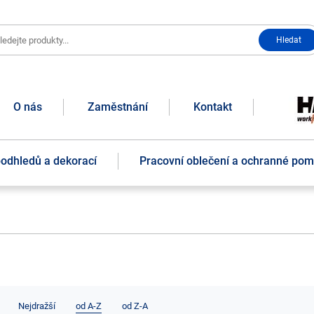
O nás
Zaměstnání
Kontakt
podhledů a dekorací
Pracovní oblečení a ochranné po
Nejdražší
od A-Z
od Z-A