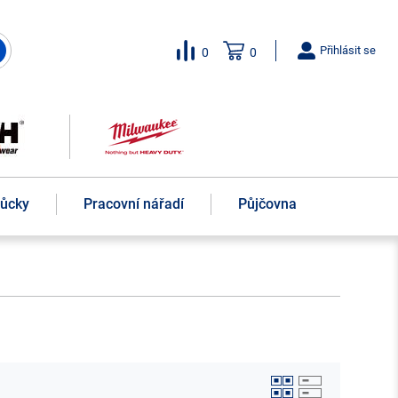
Přihlásit se
0
0
můcky
Pracovní nářadí
Půjčovna